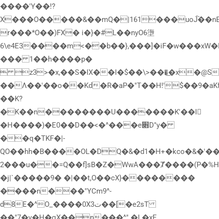
����'Y��!?
X���O�����&��mQ�|161���uoJ҇��n
r���*O��)FX� і�}�#L��nyO6塰
6\e4E3����m<��b��},���]�iF�w���xW�
��� 1��h����p�
 z3>�x,��S�IX��I�$��\>���͜�x�@S��dR5ד��6P���V�&�Z=�_��*��?NWb4\*�*��`�uf,I$���K�m9��
��Λ��'��o��Kd�R�aP�"T��H!'$��9�aKfd
��K?
�K��n��������U�������K'��I𻀔
�H����)�E0��D��<�^���e׋D"y�
��q�TKF�|-
QO��hh�B����OL�DQ�&�d1�H+�kco�&�'�
2���u��=Q��f]sB�Z�WwA���Ⱦ����(Ρ�%H
�j|`�����9� �|��t,O��cX}��������
����n���"YCm9^-
d8E�^O_����0Xت3��[�e2sT
��"7�v�H�qX��n���^".�L�xE