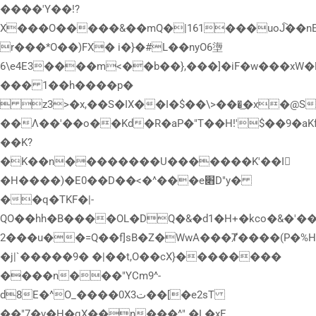
����'Y��!?
X���O�����&��mQ�|161���uoJ҇��n
r���*O��)FX� і�}�#L��nyO6塰
6\e4E3����m<��b��},���]�iF�w���xW�
��� 1��h����p�
 z3>�x,��S�IX��I�$��\>���͜�x�@S��dR5ד��6P���V�&�Z=�_��*��?NWb4\*�*��`�uf,I$���K�m9��
��Λ��'��o��Kd�R�aP�"T��H!'$��9�aKfd
��K?
�K��n��������U�������K'��I𻀔
�H����)�E0��D��<�^���e׋D"y�
��q�TKF�|-
QO��hh�B����OL�DQ�&�d1�H+�kco�&�'�
2���u��=Q��f]sB�Z�WwA���Ⱦ����(Ρ�%H
�j|`�����9� �|��t,O��cX}��������
����n���"YCm9^-
d8E�^O_����0Xت3��[�e2sT
��"7�v�H�qX��n���^".�L�xE