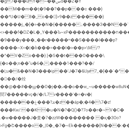
�ǧ7���uY�~��سά��Z�Y
��M��m��ţ�9��?��p���c ���}
��*U�U� 8�_o��]>9��z �����}
�����j_�]�>��N�{�����߸����З��N��`ߛ�_��������u��n��W~�*
<>���f�Ǳ�L�_Y���Ъ~xP�����������ח����V���Ǐ'g�����ȪZ߂��Y�r|
�9���y���_��r�����ʷ��S����I���p?
����~X=�|�λ���=���I�>��p>\M/?
�^�V�Zo��ܶ�}:}�Ѕ��t���O����\
{�o��;n��˭u�6�,;����1���?��/
�|;u�&��N�3���ip��'J�7�&Uϻ7_�[��`�^�
���/�烇
��@��#��ϣ��O�j��ޛ��o��w_~u�����w8uN����������w�
焛7�����vç�/�/L7v����'�=�v�|
�������ܫ?���ݟ�z��áp�;�4�\7�z!
���Kw/:��K�ս�N�?�Q()�?7o��r�~V�C�
.�w�����J�査�7�zzW�������� �қ�3Oo?
>Fg�Շ����o�_|0�_�7�~Ek������[N���:�