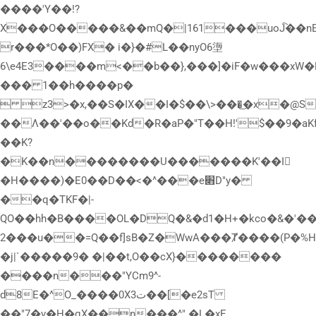
����'Y��!?
X���O�����&��mQ�|161���uoJ҇��n
r���*O��)FX� і�}�#L��nyO6塰
6\e4E3����m<��b��},���]�iF�w���xW�
��� 1��h����p�
 z3>�x,��S�IX��I�$��\>���͜�x�@S��dR5ד��6P���V�&�Z=�_��*��?NWb4\*�*��`�uf,I$���K�m9��
��Λ��'��o��Kd�R�aP�"T��H!'$��9�aKfd
��K?
�K��n��������U�������K'��I𻀔
�H����)�E0��D��<�^���e׋D"y�
��q�TKF�|-
QO��hh�B����OL�DQ�&�d1�H+�kco�&�'�
2���u��=Q��f]sB�Z�WwA���Ⱦ����(Ρ�%H
�j|`�����9� �|��t,O��cX}��������
����n���"YCm9^-
d8E�^O_����0Xت3��[�e2sT
��"7�v�H�qX��n���^".�L�xE