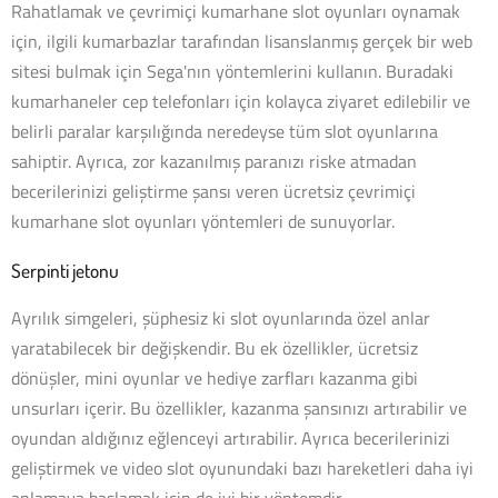
Rahatlamak ve çevrimiçi kumarhane slot oyunları oynamak
için, ilgili kumarbazlar tarafından lisanslanmış gerçek bir web
sitesi bulmak için Sega'nın yöntemlerini kullanın. Buradaki
kumarhaneler cep telefonları için kolayca ziyaret edilebilir ve
belirli paralar karşılığında neredeyse tüm slot oyunlarına
sahiptir. Ayrıca, zor kazanılmış paranızı riske atmadan
becerilerinizi geliştirme şansı veren ücretsiz çevrimiçi
kumarhane slot oyunları yöntemleri de sunuyorlar.
Serpinti jetonu
Ayrılık simgeleri, şüphesiz ki slot oyunlarında özel anlar
yaratabilecek bir değişkendir. Bu ek özellikler, ücretsiz
dönüşler, mini oyunlar ve hediye zarfları kazanma gibi
unsurları içerir. Bu özellikler, kazanma şansınızı artırabilir ve
oyundan aldığınız eğlenceyi artırabilir. Ayrıca becerilerinizi
geliştirmek ve video slot oyunundaki bazı hareketleri daha iyi
anlamaya başlamak için de iyi bir yöntemdir.