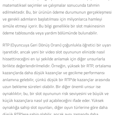
matematiksel seçimler ve çalışmalar sonucunda tahmin
edilmektedir. Bu, bir ürünün ödeme durumunun gerçekleşmesi
ve gerekli adımların başlatılması için milyonlarca hamleyi
simüle etmeyi içerir. Bu bilgi genellikle bir slot makinesinin
ödeme tablosunda veya yardım bölümünde bulunabilir.
RTP (Oyuncuya Geri Dönüş Oranı) çoğunlukla öğretici bir uyarı
işaretidir, ancak yeni bir video slot oyununun elinizde nasıl
hissettireceğini en iyi şekilde anlamak için diğer unsurlarla
birlikte değerlendirilmelidir. Örneğin, yüksek bir RTP, ortalama
kazançlarda daha düşük kazançlar ve gecikme performansı
anlamına gelebilir, çünkü düşük bir RTP'de kazançlar arasında
uzun bekleme süreleri olabilir. Bir diğer önemli unsur ise
oynaklıktır; bu, bir slot oyununun risk seviyesini ve büyük ve
küçük kazançlara nasıl yol açabileceğini ifade eder. Yüksek
oynaklığa sahip slot oyunları, diğer oyun türlerine göre daha
düşük RTP'lere sahip olabilir, ancak aynı zamanda daha