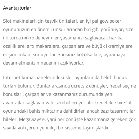
Avantaj turları
Slot makineleri için teşvik üniteleri, en iyi pai gow poker
oyununuzun en önemli unsurlarından biri gibi görünüyor; size
ilk turda mikro deneyimler yaşamanızı sağlayacak harika
özelliklere, artı makaralara, çarpanlara ve büyük ikramiyelere
erişim imkanı sunuyorlar. Şansınız bol olsa bile, oynamaya
devam etmenizin nedenini açıklıyorlar.
İnternet kumarhanelerindeki slot oyunlarında belirli bonus
turları bulunur. Bunlar arasında ücretsiz dönüşler, hedef seçme
bonusları, çarpanlar ve kazanmanız durumunda yeni
avantajlar sağlayan wild sembolleri yer alır. Genellikle bir slot
oyunundaki bahis miktarına dahildirler, ancak bazı tasarımcılar
hileleri Megaways'e, yani her dönüşte kazanmanız gereken çok
sayıda yol içeren yenilikçi bir sisteme taşımışlardır.