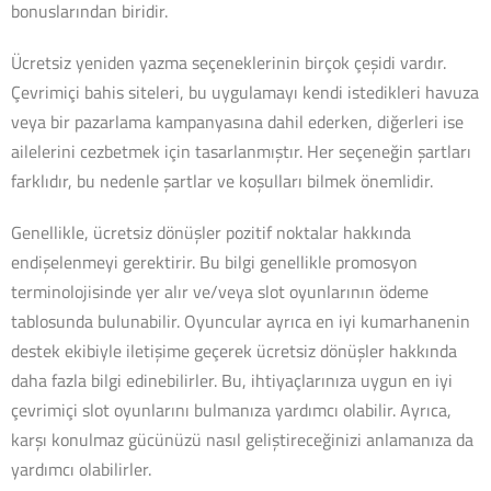
bonuslarından biridir.
Ücretsiz yeniden yazma seçeneklerinin birçok çeşidi vardır.
Çevrimiçi bahis siteleri, bu uygulamayı kendi istedikleri havuza
veya bir pazarlama kampanyasına dahil ederken, diğerleri ise
ailelerini cezbetmek için tasarlanmıştır. Her seçeneğin şartları
farklıdır, bu nedenle şartlar ve koşulları bilmek önemlidir.
Genellikle, ücretsiz dönüşler pozitif noktalar hakkında
endişelenmeyi gerektirir. Bu bilgi genellikle promosyon
terminolojisinde yer alır ve/veya slot oyunlarının ödeme
tablosunda bulunabilir. Oyuncular ayrıca en iyi kumarhanenin
destek ekibiyle iletişime geçerek ücretsiz dönüşler hakkında
daha fazla bilgi edinebilirler. Bu, ihtiyaçlarınıza uygun en iyi
çevrimiçi slot oyunlarını bulmanıza yardımcı olabilir. Ayrıca,
karşı konulmaz gücünüzü nasıl geliştireceğinizi anlamanıza da
yardımcı olabilirler.