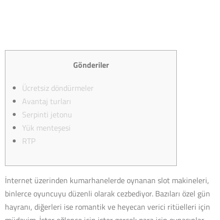
Gönderiler
Ücretsiz döndürmeler
Avantaj turları
Serpinti jetonu
Yük menteşesi
RTP
İnternet üzerinden kumarhanelerde oynanan slot makineleri,
binlerce oyuncuyu düzenli olarak cezbediyor. Bazıları özel gün
hayranı, diğerleri ise romantik ve heyecan verici ritüelleri için
müdavim.
İster eğlence için ister gerçek para için oynasınlar,