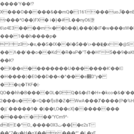
����'Y��!?
X���O�����&��mQ�|161���uoJ҇��n
r���*O��)FX� і�}�#L��nyO6塰
6\e4E3����m<��b��},���]�iF�w���xW�
��� 1��h����p�
 z3>�x,��S�IX��I�$��\>���͜�x�@S��dR5ד��6P���V�&�Z=�_��*��?NWb4\*�*��`�uf,I$���K�m9��
��Λ��'��o��Kd�R�aP�"T��H!'$��9�aKfd
��K?
�K��n��������U�������K'��I𻀔
�H����)�E0��D��<�^���e׋D"y�
��q�TKF�|-
QO��hh�B����OL�DQ�&�d1�H+�kco�&�'�
2���u��=Q��f]sB�Z�WwA���Ⱦ����(Ρ�%H
�j|`�����9� �|��t,O��cX}��������
����n���"YCm9^-
d8E�^O_����0Xت3��[�e2sT
��"7�v�H�qX��n���^".�L�xE