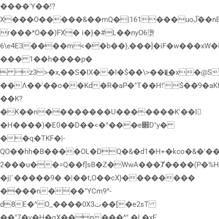
����'Y��!?
X���O�����&��mQ�|161���uoJ҇��n
r���*O��)FX� і�}�#L��nyO6塰
6\e4E3����m<��b��},���]�iF�w���xW�
��� 1��h����p�
 z3>�x,��S�IX��I�$��\>���͜�x�@S��dR5ד��6P���V�&�Z=�_��*��?NWb4\*�*��`�uf,I$���K�m9��
��Λ��'��o��Kd�R�aP�"T��H!'$��9�aKfd
��K?
�K��n��������U�������K'��I𻀔
�H����)�E0��D��<�^���e׋D"y�
��q�TKF�|-
QO��hh�B����OL�DQ�&�d1�H+�kco�&�'�
2���u��=Q��f]sB�Z�WwA���Ⱦ����(Ρ�%H
�j|`�����9� �|��t,O��cX}��������
����n���"YCm9^-
d8E�^O_����0Xت3��[�e2sT
��"7�v�H�qX��n���^".�L�xE