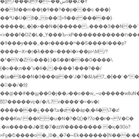
�ǧ7���uY�~��سά��Z�Y
��M��m��ţ�9��?��p���c ���}
��*U�U� 8�_o��]>9��z �����}
�����j_�]�>��N�{�����߸����З��N��`ߛ�_��������u��n��W~�*
<>���f�Ǳ�L�_Y���Ъ~xP�����������ח����V���Ǐ'g�����ȪZ߂��Y�r|
�9���y���_��r�����ʷ��S����I���p?
����~X=�|�λ���=���I�>��p>\M/?
�^�V�Zo��ܶ�}:}�Ѕ��t���O����\
{�o��;n��˭u�6�,;����1���?��/
�|;u�&��N�3���ip��'J�7�&Uϻ7_�[��`�^�
���/�烇
��@��#��ϣ��O�j��ޛ��o��w_~u�����w8uN����������w�
焛7�����vç�/�/L7v����'�=�v�|
�������ܫ?���ݟ�z��áp�;�4�\7�z!
���Kw/:��K�ս�N�?�Q()�?7o��r�~V�C�
.�w�����J�査�7�zzW�������� �қ�3Oo?
>Fg�Շ����o�_|0�_�7�~Ek������[N���:�