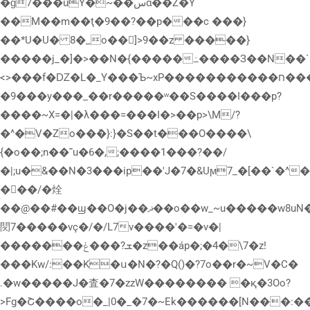
�ǧ7���uY�~��سά��Z�Y
��M��m��ţ�9��?��p���c ���}
��*U�U� 8�_o��]>9��z �����}
�����j_�]�>��N�{�����߸����З��N��`ߛ�_��������u��n��W~�*
<>���f�Ǳ�L�_Y���Ъ~xP�����������ח����V���Ǐ'g�����ȪZ߂��Y�r|
�9���y���_��r�����ʷ��S����I���p?
����~X=�|�λ���=���I�>��p>\M/?
�^�V�Zo��ܶ�}:}�Ѕ��t���O����\
{�o��;n��˭u�6�,;����1���?��/
�|;u�&��N�3���ip��'J�7�&Uϻ7_�[��`�^�
���/�烇
��@��#��ϣ��O�j��ޛ��o��w_~u�����w8uN����������w�
焛7�����vç�/�/L7v����'�=�v�|
�������ܫ?���ݟ�z��áp�;�4�\7�z!
���Kw/:��K�ս�N�?�Q()�?7o��r�~V�C�
.�w�����J�査�7�zzW�������� �қ�3Oo?
>Fg�Շ����o�_|0�_�7�~Ek������[N���:�