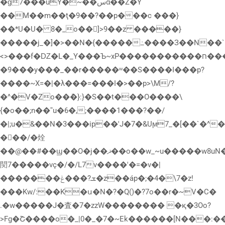
�ǧ7���uY�~��سά��Z�Y
��M��m��ţ�9��?��p���c ���}
��*U�U� 8�_o��]>9��z �����}
�����j_�]�>��N�{�����߸����З��N��`ߛ�_��������u��n��W~�*
<>���f�Ǳ�L�_Y���Ъ~xP�����������ח����V���Ǐ'g�����ȪZ߂��Y�r|
�9���y���_��r�����ʷ��S����I���p?
����~X=�|�λ���=���I�>��p>\M/?
�^�V�Zo��ܶ�}:}�Ѕ��t���O����\
{�o��;n��˭u�6�,;����1���?��/
�|;u�&��N�3���ip��'J�7�&Uϻ7_�[��`�^�
���/�烇
��@��#��ϣ��O�j��ޛ��o��w_~u�����w8uN����������w�
焛7�����vç�/�/L7v����'�=�v�|
�������ܫ?���ݟ�z��áp�;�4�\7�z!
���Kw/:��K�ս�N�?�Q()�?7o��r�~V�C�
.�w�����J�査�7�zzW�������� �қ�3Oo?
>Fg�Շ����o�_|0�_�7�~Ek������[N���:�