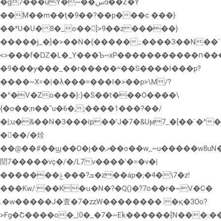
�ǧ7���uY�~��سά��Z�Y
��M��m��ţ�9��?��p���c ���}
��*U�U� 8�_o��]>9��z �����}
�����j_�]�>��N�{�����߸����З��N��`ߛ�_��������u��n��W~�*
<>���f�Ǳ�L�_Y���Ъ~xP�����������ח����V���Ǐ'g�����ȪZ߂��Y�r|
�9���y���_��r�����ʷ��S����I���p?
����~X=�|�λ���=���I�>��p>\M/?
�^�V�Zo��ܶ�}:}�Ѕ��t���O����\
{�o��;n��˭u�6�,;����1���?��/
�|;u�&��N�3���ip��'J�7�&Uϻ7_�[��`�^�
���/�烇
��@��#��ϣ��O�j��ޛ��o��w_~u�����w8uN����������w�
焛7�����vç�/�/L7v����'�=�v�|
�������ܫ?���ݟ�z��áp�;�4�\7�z!
���Kw/:��K�ս�N�?�Q()�?7o��r�~V�C�
.�w�����J�査�7�zzW�������� �қ�3Oo?
>Fg�Շ����o�_|0�_�7�~Ek������[N���:�