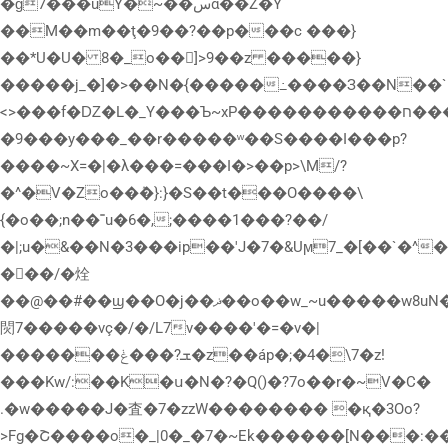
�ǧ7���uY�~��سά��Z�Y
��M��m��ţ�9��?��p���c ���}
��*U�U� 8�_o��]>9��z �����}
�����j_�]�>��N�{�����߸����З��N��`ߛ�_��������u��n��W~�*
<>���f�Ǳ�L�_Y���Ъ~xP�����������ח����V���Ǐ'g�����ȪZ߂��Y�r|
�9���y���_��r�����ʷ��S����I���p?
����~X=�|�λ���=���I�>��p>\M/?
�^�V�Zo��ܶ�}:}�Ѕ��t���O����\
{�o��;n��˭u�6�,;����1���?��/
�|;u�&��N�3���ip��'J�7�&Uϻ7_�[��`�^�
���/�烇
��@��#��ϣ��O�j��ޛ��o��w_~u�����w8uN����������w�
焛7�����vç�/�/L7v����'�=�v�|
�������ܫ?���ݟ�z��áp�;�4�\7�z!
���Kw/:��K�ս�N�?�Q()�?7o��r�~V�C�
.�w�����J�査�7�zzW�������� �қ�3Oo?
>Fg�Շ����o�_|0�_�7�~Ek������[N���:�