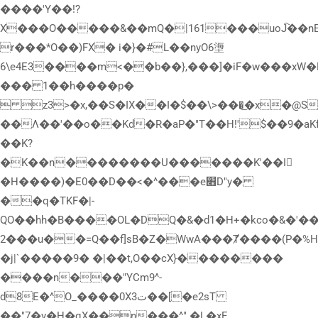
����'Y��!?
X���O�����&��mQ�|161���uoJ҇��n
r���*O��)FX� і�}�#L��nyO6塰
6\e4E3����m<��b��},���]�iF�w���xW�
��� 1��h����p�
 z3>�x,��S�IX��I�$��\>���͜�x�@S��dR5ד��6P���V�&�Z=�_��*��?NWb4\*�*��`�uf,I$���K�m9��
��Λ��'��o��Kd�R�aP�"T��H!'$��9�aKfd
��K?
�K��n��������U�������K'��I𻀔
�H����)�E0��D��<�^���e׋D"y�
��q�TKF�|-
QO��hh�B����OL�DQ�&�d1�H+�kco�&�'�
2���u��=Q��f]sB�Z�WwA���Ⱦ����(Ρ�%H
�j|`�����9� �|��t,O��cX}��������
����n���"YCm9^-
d8E�^O_����0Xت3��[�e2sT
��"7�v�H�qX��n���^".�L�xE