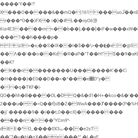
����'Y��!?
X���O�����&��mQ�|161���uoJ҇��n
r���*O��)FX� і�}�#L��nyO6塰
6\e4E3����m<��b��},���]�iF�w���xW�
��� 1��h����p�
 z3>�x,��S�IX��I�$��\>���͜�x�@S��dR5ד��6P���V�&�Z=�_��*��?NWb4\*�*��`�uf,I$���K�m9��
��Λ��'��o��Kd�R�aP�"T��H!'$��9�aKfd
��K?
�K��n��������U�������K'��I𻀔
�H����)�E0��D��<�^���e׋D"y�
��q�TKF�|-
QO��hh�B����OL�DQ�&�d1�H+�kco�&�'�
2���u��=Q��f]sB�Z�WwA���Ⱦ����(Ρ�%H
�j|`�����9� �|��t,O��cX}��������
����n���"YCm9^-
d8E�^O_����0Xت3��[�e2sT
��"7�v�H�qX��n���^".�L�xE