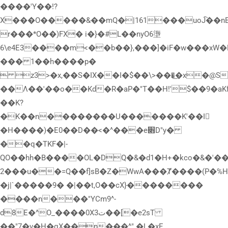
����'Y��!?
X���O�����&��mQ�|161���uoJ҇��n
r���*O��)FX� і�}�#L��nyO6塰
6\e4E3����m<��b��},���]�iF�w���xW�
��� 1��h����p�
 z3>�x,��S�IX��I�$��\>���͜�x�@S��dR5ד��6P���V�&�Z=�_��*��?NWb4\*�*��`�uf,I$���K�m9��
��Λ��'��o��Kd�R�aP�"T��H!'$��9�aKfd
��K?
�K��n��������U�������K'��I𻀔
�H����)�E0��D��<�^���e׋D"y�
��q�TKF�|-
QO��hh�B����OL�DQ�&�d1�H+�kco�&�'�
2���u��=Q��f]sB�Z�WwA���Ⱦ����(Ρ�%H
�j|`�����9� �|��t,O��cX}��������
����n���"YCm9^-
d8E�^O_����0Xت3��[�e2sT
��"7�v�H�qX��n���^".�L�xE