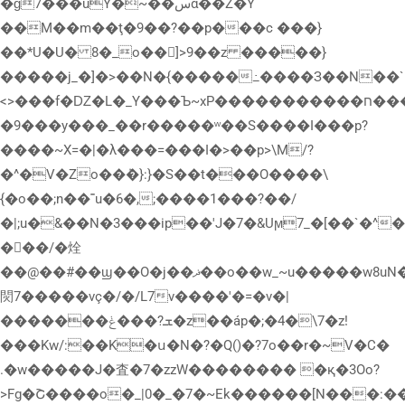
�ǧ7���uY�~��سά��Z�Y
��M��m��ţ�9��?��p���c ���}
��*U�U� 8�_o��]>9��z �����}
�����j_�]�>��N�{�����߸����З��N��`ߛ�_��������u��n��W~�*
<>���f�Ǳ�L�_Y���Ъ~xP�����������ח����V���Ǐ'g�����ȪZ߂��Y�r|
�9���y���_��r�����ʷ��S����I���p?
����~X=�|�λ���=���I�>��p>\M/?
�^�V�Zo��ܶ�}:}�Ѕ��t���O����\
{�o��;n��˭u�6�,;����1���?��/
�|;u�&��N�3���ip��'J�7�&Uϻ7_�[��`�^�
���/�烇
��@��#��ϣ��O�j��ޛ��o��w_~u�����w8uN����������w�
焛7�����vç�/�/L7v����'�=�v�|
�������ܫ?���ݟ�z��áp�;�4�\7�z!
���Kw/:��K�ս�N�?�Q()�?7o��r�~V�C�
.�w�����J�査�7�zzW�������� �қ�3Oo?
>Fg�Շ����o�_|0�_�7�~Ek������[N���:�