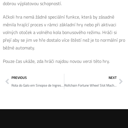
dobrou výplatovou schopností.
Ačkoli hra nemá žádné speciální funkce, která by zásadně
měnila hrající proces v rámci základní hry nebo při aktivaci
volných otoček a volného kola bonusového režimu. Hráči si
přejí aby se jim ve hře dostalo více štěstí než je to normální pro
běžné automaty.
Pouze čas ukáže, zda hráči najdou novou verzi této hry.
PREVIOUS
NEXT
Rota do Galo em Sinopse de Ingressos e Saídas
Rollchain Fortune Wheel Slot Machine Guide for Players