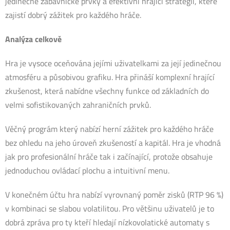
jedinečné zábavnické prvky a efektivní hrající strategii, které
zajistí dobrý zážitek pro každého hráče.
Analýza celkově
Hra je vysoce oceňována jejími uživatelkami za její jedinečnou
atmosféru a působivou grafiku. Hra přináší komplexní hrající
zkušenost, která nabídne všechny funkce od základních do
velmi sofistikovaných zahraničních prvků.
Věčný prográm který nabízí herní zážitek pro každého hráče
bez ohledu na jeho úroveň zkušeností a kapitál. Hra je vhodná
jak pro profesionální hráče tak i začínající, protože obsahuje
jednoduchou ovládací plochu a intuitivní menu.
V konečném účtu hra nabízí vyrovnaný poměr zisků (RTP 96 %)
v kombinaci se slabou volatilitou. Pro většinu uživatelů je to
dobrá zpráva pro ty kteří hledají nízkovolatické automaty s