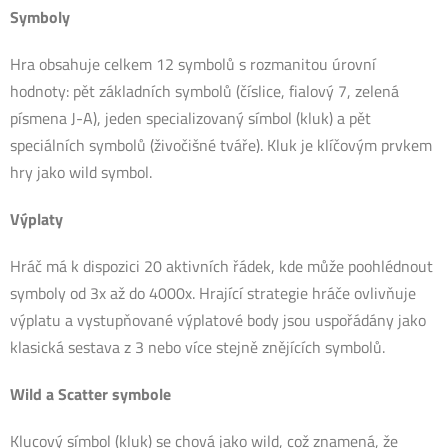
Symboly
Hra obsahuje celkem 12 symbolů s rozmanitou úrovní
hodnoty: pět základních symbolů (číslice, fialový 7, zelená
písmena J-A), jeden specializovaný símbol (kluk) a pět
speciálních symbolů (živočišné tváře). Kluk je klíčovým prvkem
hry jako wild symbol.
Výplaty
Hráč má k dispozici 20 aktivních řádek, kde může poohlédnout
symboly od 3x až do 4000x. Hrající strategie hráče ovlivňuje
výplatu a vystupňované výplatové body jsou uspořádány jako
klasická sestava z 3 nebo více stejně znějících symbolů.
Wild a Scatter symbole
Klucový símbol (kluk) se chová jako wild, což znamená, že