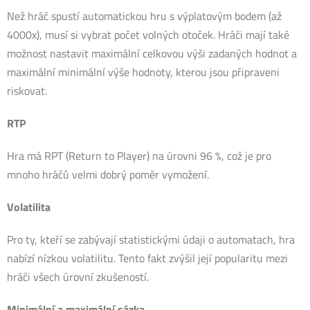
Než hráč spustí automatickou hru s výplatovým bodem (až
4000x), musí si vybrat počet volných otoček. Hráči mají také
možnost nastavit maximální celkovou výši zadaných hodnot a
maximální minimální výše hodnoty, kterou jsou připraveni
riskovat.
RTP
Hra má RPT (Return to Player) na úrovni 96 %, což je pro
mnoho hráčů velmi dobrý poměr vymožení.
Volatilita
Pro ty, kteří se zabývají statistickými údaji o automatach, hra
nabízí nízkou volatilitu. Tento fakt zvýšil její popularitu mezi
hráči všech úrovní zkušeností.
Minimální a maximální sázka