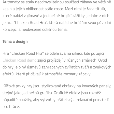
Automaty se staly neodmyslitelnou součástí zábavy ve většině
kasin a jejich oblíbenost stále roste. Mezi nimi je řada titulů,
které nabízí zajímavé a jedinečné hrající zážitky. Jedním z nich
je hra "Chicken Road Hra", která nabídne hráčům svou původní
koncepci a neobyčejně odlišnou téma.
Téma a design
Hra "Chicken Road Hra" se odehrává na silnici, kde putující
Chicken Road demo
zajíci projíždějí v různých směrech. Úvod
do hry je plný úsměvů zahrabaných zvířatích tváří a zvukových
efektů, které přidávají k atmosféře rozmary zábavy.
Klíčové prvky hry jsou stylizované obrázky na kovových panely,
stejně jako jedinečná grafika. Grafické efekty jsou rovněž
nápaditě použity, aby vytvořily přátelský a relaxační prostředí
pro hráče.