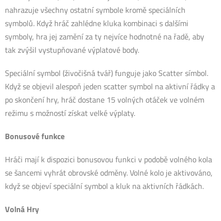
nahrazuje všechny ostatní symbole kromě speciálních
symbolů. Když hráč zahlédne kluka kombinaci s dalšími
symboly, hra jej zamění za ty nejvíce hodnotné na řadě, aby
tak zvýšil vystupňované výplatové body.
Speciální symbol (živočišná tvář) funguje jako Scatter símbol.
Když se objevil alespoň jeden scatter symbol na aktivní řádky a
po skončení hry, hráč dostane 15 volných otáček ve volném
režimu s možností získat velké výplaty.
Bonusové funkce
Hráči mají k dispozici bonusovou funkci v podobě volného kola
se šancemi vyhrát obrovské odměny. Volné kolo je aktivováno,
když se objeví speciální symbol a kluk na aktivních řádkách.
Volná Hry