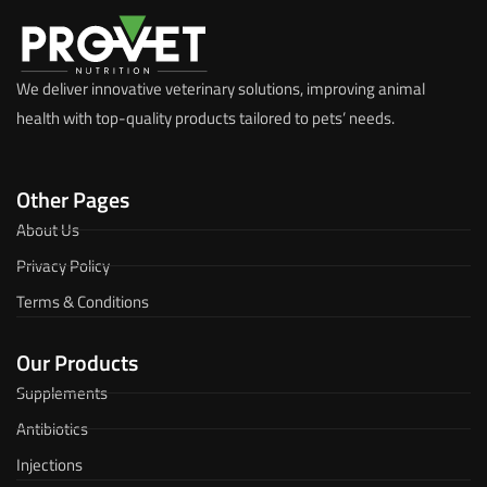
We deliver innovative veterinary solutions, improving animal
health with top-quality products tailored to pets’ needs.
Other Pages
About Us
Privacy Policy
Terms & Conditions
Our Products
Supplements
Antibiotics
Injections