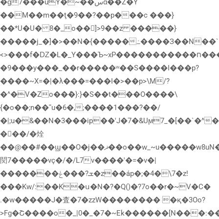
�ǧ7���uY�~��سά��Z�Y
��M��m��ţ�9��?��p���c ���}
��*U�U� 8�_o��]>9��z �����}
�����j_�]�>��N�{�����߸����З��N��`ߛ�_��������u��n��W~�*
<>���f�Ǳ�L�_Y���Ъ~xP�����������ח����V���Ǐ'g�����ȪZ߂��Y�r|
�9���y���_��r�����ʷ��S����I���p?
����~X=�|�λ���=���I�>��p>\M/?
�^�V�Zo��ܶ�}:}�Ѕ��t���O����\
{�o��;n��˭u�6�,;����1���?��/
�|;u�&��N�3���ip��'J�7�&Uϻ7_�[��`�^�
���/�烇
��@��#��ϣ��O�j��ޛ��o��w_~u�����w8uN����������w�
焛7�����vç�/�/L7v����'�=�v�|
�������ܫ?���ݟ�z��áp�;�4�\7�z!
���Kw/:��K�ս�N�?�Q()�?7o��r�~V�C�
.�w�����J�査�7�zzW�������� �қ�3Oo?
>Fg�Շ����o�_|0�_�7�~Ek������[N���:�